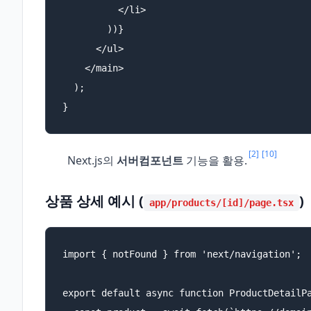
          </li>

        ))}

      </ul>

    </main>

  );

}
[2]
[10]
Next.js의
서버컴포넌트
기능을 활용.
상품 상세 예시 (
)
app/products/[id]/page.tsx
import { notFound } from 'next/navigation';

export default async function ProductDetailPa