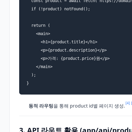
  const product = await fetch(`https://domain
  if (!product) notFound();

  return (

    <main>

      <h1>{product.title}</h1>

      <p>{product.description}</p>

      <p>가격: {product.price}원</p>

    </main>

  );

}
[4]
동적 라우팅
을 통해 product id별 페이지 생성.
3. API 라우트 활용 (app/api/produc