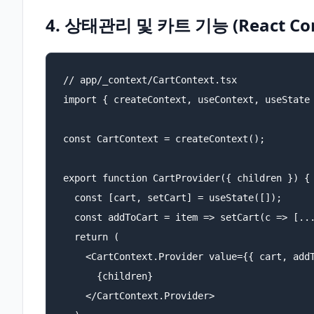
4. 상태관리 및 카트 기능 (React Con
// app/_context/CartContext.tsx

import { createContext, useContext, useState 
const CartContext = createContext();

export function CartProvider({ children }) {

  const [cart, setCart] = useState([]);

  const addToCart = item => setCart(c => [...
  return (

    <CartContext.Provider value={{ cart, addT
      {children}

    </CartContext.Provider>
