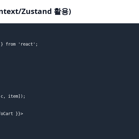
text/Zustand 활용)
} from 'react';

c, item]);

oCart }}>
