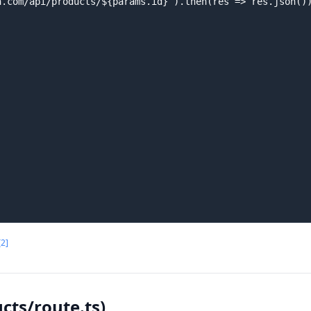
.com/api/products/${params.id}`).then(res => res.json())
[2]
ts/route.ts)