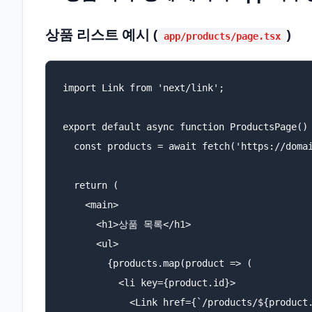
상품 리스트 예시 (
)
app/products/page.tsx
import Link from 'next/link';

export default async function ProductsPage() 
  const products = await fetch('https://domai
  return (

    <main>

      <h1>상품 목록</h1>

      <ul>

        {products.map(product => (

          <li key={product.id}>

            <Link href={`/products/${product.