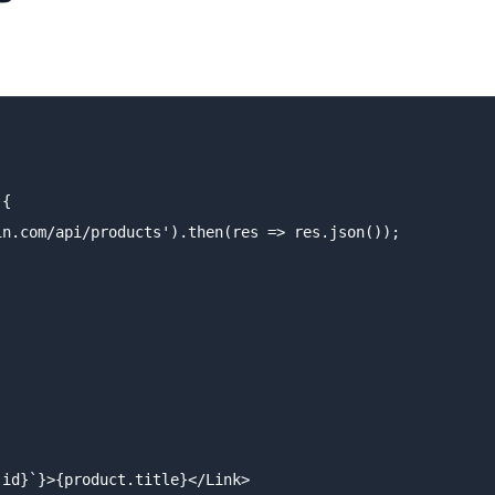
{

n.com/api/products').then(res => res.json());

id}`}>{product.title}</Link>
