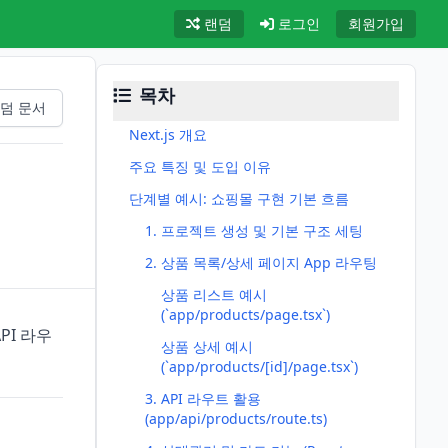
랜덤
로그인
회원가입
목차
덤 문서
Next.js 개요
주요 특징 및 도입 이유
단계별 예시: 쇼핑몰 구현 기본 흐름
1. 프로젝트 생성 및 기본 구조 세팅
2. 상품 목록/상세 페이지 App 라우팅
상품 리스트 예시
(`app/products/page.tsx`)
PI 라우
상품 상세 예시
(`app/products/[id]/page.tsx`)
3. API 라우트 활용
(app/api/products/route.ts)