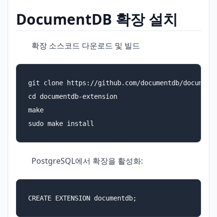
DocumentDB 확장 설치
확장 소스코드 다운로드 및 빌드
git clone https://github.com/documentdb/documentd
cd documentdb-extension

make

sudo make install
PostgreSQL에서 확장을 활성화:
CREATE EXTENSION documentdb;