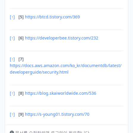
[↑]
[5]
https://btcd.tistory.com/369
[↑]
[6]
https://developerbee.tistory.com/232
[↑]
[7]
https://docs.aws.amazon.com/ko_kr/documentdb/latest/
developerguide/security.html
[↑]
[8]
https://blog.skaiworldwide.com/536
[↑]
[9]
https://s-young01.tistory.com/70
문서를 수정하려면 로그인이 필요합니다.