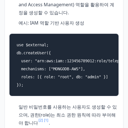
and Access Management) 역할을 활용하여 계
정을 생성할 수 있습니다.
예시: IAM 역할 기반 사용자 생성
use $external;

db.createUser({

  user: "arn:aws:iam::123456789012:role/teleport-
  mechanisms: ["MONGODB-AWS"],

  roles: [{ role: "root", db: "admin" }]

});
일반 비밀번호를 사용하는 사용자도 생성할 수 있
으며, 권한(role)는 최소 권한 원칙에 따라 부여해
[2]
[1]
야 합니다
.