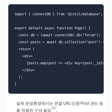
import { connectDB } from "@/util/database";

export default async function Page() {

  const db = (await connectDB).db("forum");

  const posts = await db.collection("post").find(
  return (

    <div>

      {posts.map(post => <div key={post._id}>{pos
    </div>

  );

}
실제 운영환경에서는 연결 URL·인증·Pool 관리 등
[9]
을 적절히 구성 필요
.