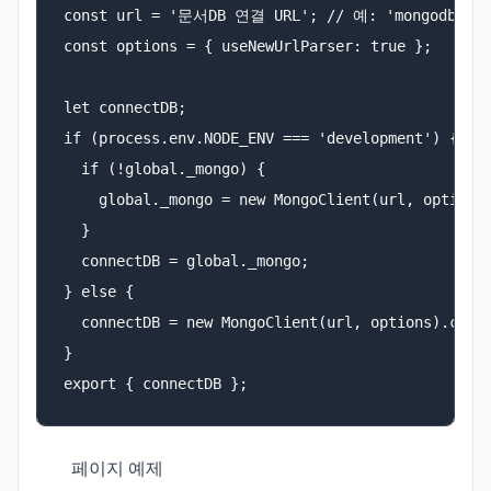
const url = '문서DB 연결 URL'; // 예: 'mongodb://lo
const options = { useNewUrlParser: true };

let connectDB;

if (process.env.NODE_ENV === 'development') {

  if (!global._mongo) {

    global._mongo = new MongoClient(url, options)
  }

  connectDB = global._mongo;

} else {

  connectDB = new MongoClient(url, options).conne
}

export { connectDB };
페이지 예제